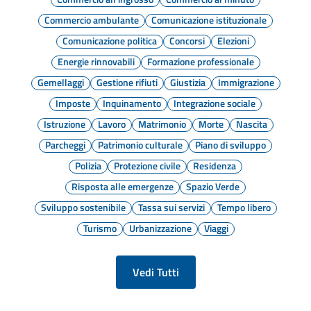
Commercio ambulante
Comunicazione istituzionale
Comunicazione politica
Concorsi
Elezioni
Energie rinnovabili
Formazione professionale
Gemellaggi
Gestione rifiuti
Giustizia
Immigrazione
Imposte
Inquinamento
Integrazione sociale
Istruzione
Lavoro
Matrimonio
Morte
Nascita
Parcheggi
Patrimonio culturale
Piano di sviluppo
Polizia
Protezione civile
Residenza
Risposta alle emergenze
Spazio Verde
Sviluppo sostenibile
Tassa sui servizi
Tempo libero
Turismo
Urbanizzazione
Viaggi
Vedi Tutti