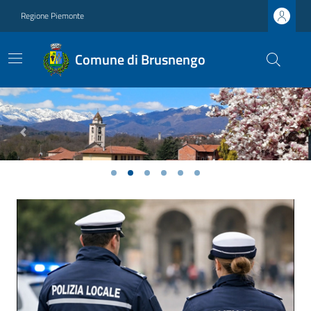
Regione Piemonte
Comune di Brusnengo
Previous
Next
Ultime notizie