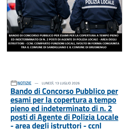
NOTIZIE
LUNEDÌ, 13 LUGLIO 2026
Bando di Concorso Pubblico per
esami per la copertura a tempo
pieno ed indeterminato di n. 2
posti di Agente di Polizia Locale
- area degli istruttori - ccnl