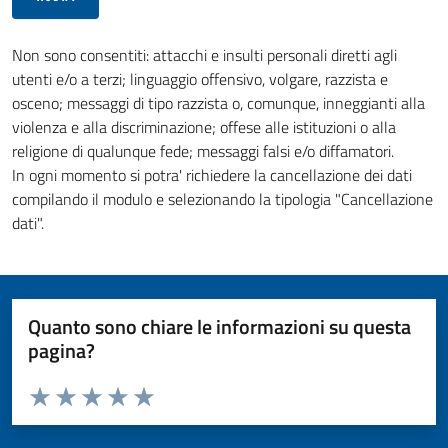
Non sono consentiti: attacchi e insulti personali diretti agli
utenti e/o a terzi; linguaggio offensivo, volgare, razzista e
osceno; messaggi di tipo razzista o, comunque, inneggianti alla
violenza e alla discriminazione; offese alle istituzioni o alla
religione di qualunque fede; messaggi falsi e/o diffamatori.
In ogni momento si potra' richiedere la cancellazione dei dati
compilando il modulo e selezionando la tipologia "Cancellazione
dati".
Quanto sono chiare le informazioni su questa
pagina?
Valuta da 1 a 5 stelle la pagina
Valuta 1 stelle su 5
Valuta 2 stelle su 5
Valuta 3 stelle su 5
Valuta 4 stelle su 5
Valuta 5 stelle su 5