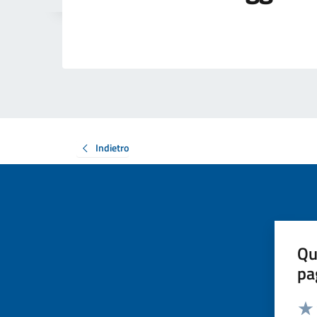
Indietro
Qu
pa
Valut