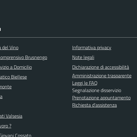
I
à del Vino
Informativa privacy
 Comprensivo Brusnengo
Note legali
vizio a Domicilio
Dichiarazione di accessibilità
Amministrazione trasparente
atico Biellese
Leggi le FAQ
emonte
Segnalazione disservizio
la
Prenotazione appuntamento
Richiesta d'assistenza
ti Valsesia
voro ?
Giovani Cossato