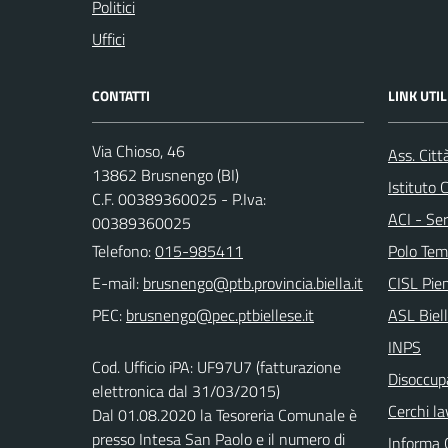
Politici
Uffici
CONTATTI
LINK UTIL
Via Chioso, 46
Ass. Citt
13862 Brusnengo (BI)
Istituto
C.F. 00389360025 - P.Iva:
ACI - Ser
00389360025
Telefono:
015-985411
Polo Tem
E-mail:
CISL Pi
PEC:
ASL Biel
INPS
Cod. Ufficio iPA: UF97U7 (fatturazione
Disoccupa
elettronica dal 31/03/2015)
Cerchi la
Dal 01.08.2020 la Tesoreria Comunale è
presso Intesa San Paolo e il numero di
Informa 