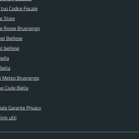
l tuo Codice Fiscale
e Store
ve Rosse Brusnengo
nel Biellese
l biellese
iella
Biella
ni Meteo Brusnengo
e Civile Biella
ciale Garante Privacy
link utili