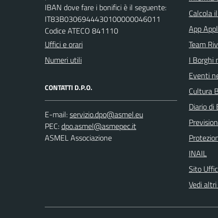
IBAN dove fare i bonifici è il seguente:
Calcola i
IT83B0306944430100000046011
App Appl
Codice ATECO 841110
Uffici e orari
Team Ri
Numeri utili
I Borghi 
Eventi ne
CONTATTI D.P.O.
Cultura B
Diario di 
E-mail:
Previsio
PEC:
ASMEL Associazione
Protezion
INAIL
Sito Uffi
Vedi altri 