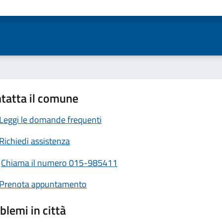
ta 1 stelle su 5
Valuta 2 stelle su 5
Valuta 3 stelle su 5
Valuta 4 stelle su 5
Valuta 5 stelle su 5
tatta il comune
Leggi le domande frequenti
Richiedi assistenza
Chiama il numero 015-985411
Prenota appuntamento
blemi in città