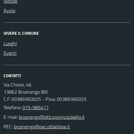
Notizie
Avvisi
VIVERE IL COMUNE
Luoghi
Eventi
CONTATTI
Via Chioso, 46
13862 Brusnengo (BI)
C.F. 00389360025 - P.Iva: 00389360025
Telefono:
015-985411
E-mail:
PEC: