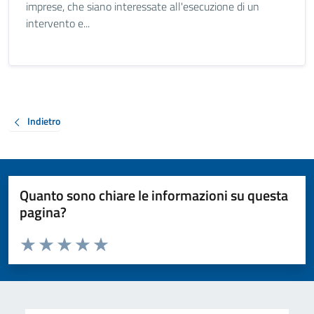
imprese, che siano interessate all'esecuzione di un
intervento e...
Indietro
Quanto sono chiare le informazioni su questa
pagina?
Valuta da 1 a 5 stelle la pagina
Valuta 1 stelle su 5
Valuta 2 stelle su 5
Valuta 3 stelle su 5
Valuta 4 stelle su 5
Valuta 5 stelle su 5