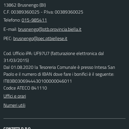
13862 Brusnengo (BI)
C.F. 00389360025 - P.Iva: 00389360025
Telefono:
015-985411
E-mail:
PEC:
Cod. Ufficio iPA: UF97U7 (fatturazione elettronica dal
31/03/2015)
Dal 01.08.2020 la Tesoreria Comunale è presso Intesa San
Paolo e il numero di IBAN dove fare i bonifici è il seguente:
IT83B0306944430100000046011
Codice ATECO 841110
Uffici e orari
Numeri utili
CONTATTI D.P.O.