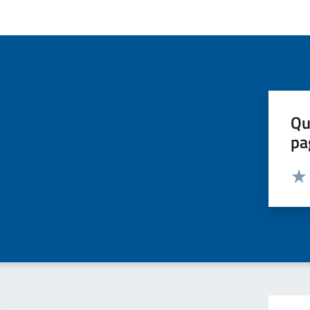
Qu
pa
Valut
Valu