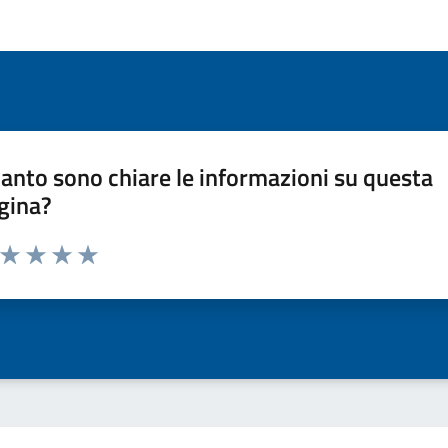
anto sono chiare le informazioni su questa
gina?
a da 1 a 5 stelle la pagina
ta 1 stelle su 5
Valuta 2 stelle su 5
Valuta 3 stelle su 5
Valuta 4 stelle su 5
Valuta 5 stelle su 5