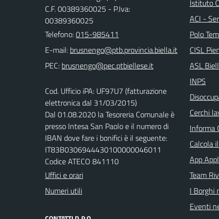
Istituto
C.F. 00389360025 - P.Iva:
ACI - Ser
00389360025
Telefono:
015-985411
Polo Tem
E-mail:
CISL Pi
PEC:
ASL Biel
INPS
Cod. Ufficio iPA: UF97U7 (fatturazione
Disoccupa
elettronica dal 31/03/2015)
Cerchi la
Dal 01.08.2020 la Tesoreria Comunale è
presso Intesa San Paolo e il numero di
Informa 
IBAN dove fare i bonifici è il seguente:
Calcola i
IT83B0306944430100000046011
App Appl
Codice ATECO 841110
Uffici e orari
Team Ri
Numeri utili
I Borghi 
Eventi ne
CONTATTI D.P.O.