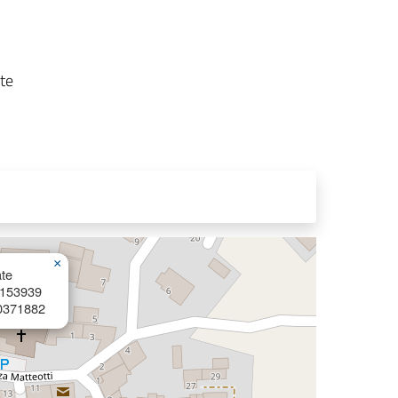
rte
×
te
6153939
0371882