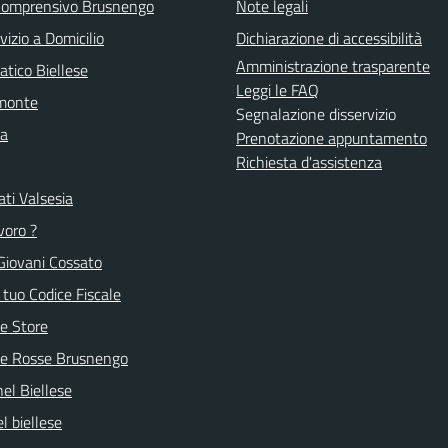
 Comprensivo Brusnengo
Note legali
vizio a Domicilio
Dichiarazione di accessibilità
Amministrazione trasparente
atico Biellese
Leggi le FAQ
emonte
Segnalazione disservizio
la
Prenotazione appuntamento
Richiesta d'assistenza
ti Valsesia
voro ?
Giovani Cossato
l tuo Codice Fiscale
e Store
ve Rosse Brusnengo
nel Biellese
l biellese