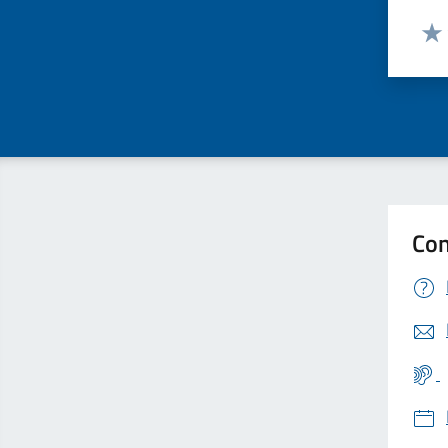
Valut
Valu
Con