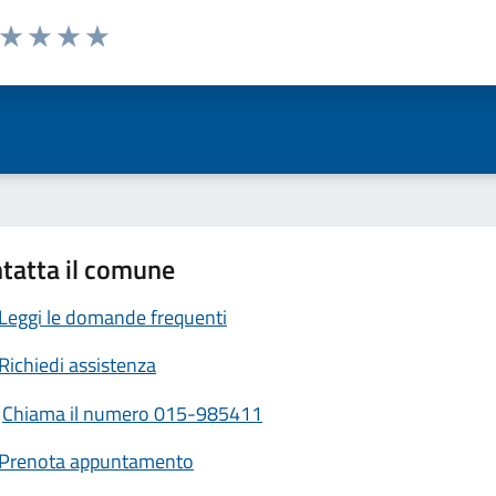
a da 1 a 5 stelle la pagina
ta 1 stelle su 5
Valuta 2 stelle su 5
Valuta 3 stelle su 5
Valuta 4 stelle su 5
Valuta 5 stelle su 5
tatta il comune
Leggi le domande frequenti
Richiedi assistenza
Chiama il numero 015-985411
Prenota appuntamento