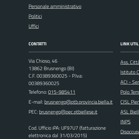
Personale amministrativo
Politici
Uffici
CONTATTI
LINK UTIL
Via Chioso, 46
Ass. Citt
13862 Brusnengo (BI)
Istituto
C.F. 00389360025 - P.Iva:
ACI - Ser
00389360025
Telefono:
015-985411
Polo Tem
E-mail:
CISL Pi
PEC:
ASL Biel
INPS
Cod. Ufficio iPA: UF97U7 (fatturazione
Disoccupa
elettronica dal 31/03/2015)