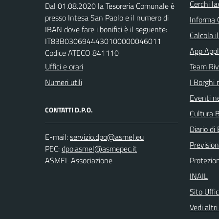
Cerchi la
Dal 01.08.2020 la Tesoreria Comunale è
presso Intesa San Paolo e il numero di
Informa 
IBAN dove fare i bonifici è il seguente:
Calcola i
IT83B0306944430100000046011
App Appl
Codice ATECO 841110
Uffici e orari
Team Ri
Numeri utili
I Borghi 
Eventi ne
CONTATTI D.P.O.
Cultura B
Diario di 
E-mail:
Previsio
PEC:
ASMEL Associazione
Protezion
INAIL
Sito Uffi
Vedi altri 