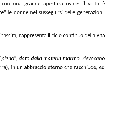
to con una grande apertura ovale; il volto è
e” le donne nel susseguirsi delle generazioni:
inascita, r
appresenta il ciclo continuo della vita
l “pieno”, dato dalla materia marmo, rievocano
erra), in un abbraccio eterno che racchiude, ed