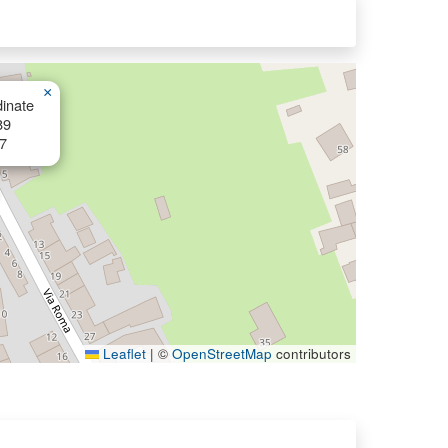
×
inate
89
7
Leaflet
|
©
OpenStreetMap
contributors