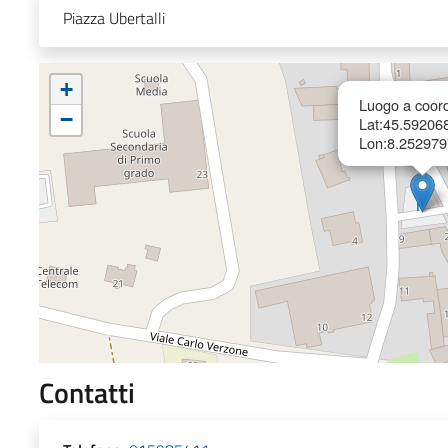
Piazza Ubertalli
+
Luogo a coord
−
Lat:45.59206
Lon:8.252979
Contatti