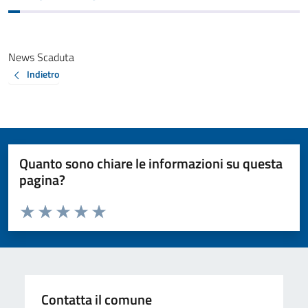
News Scaduta
Indietro
Quanto sono chiare le informazioni su questa
pagina?
Valuta da 1 a 5 stelle la pagina
Valuta 1 stelle su 5
Valuta 2 stelle su 5
Valuta 3 stelle su 5
Valuta 4 stelle su 5
Valuta 5 stelle su 5
Contatta il comune