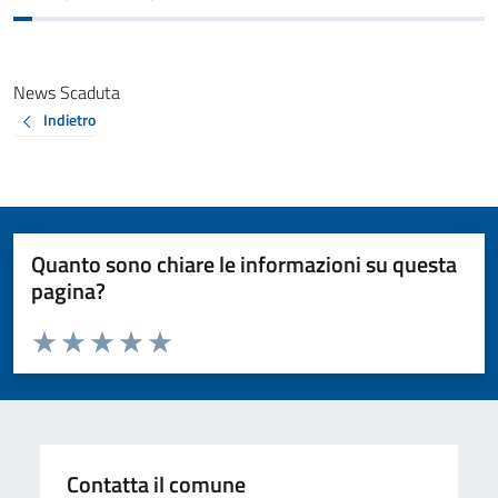
News Scaduta
Indietro
Quanto sono chiare le informazioni su questa
pagina?
Valuta da 1 a 5 stelle la pagina
Valuta 1 stelle su 5
Valuta 2 stelle su 5
Valuta 3 stelle su 5
Valuta 4 stelle su 5
Valuta 5 stelle su 5
Contatta il comune