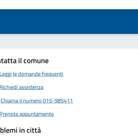
ta 1 stelle su 5
Valuta 2 stelle su 5
Valuta 3 stelle su 5
Valuta 4 stelle su 5
Valuta 5 stelle su 5
tatta il comune
Leggi le domande frequenti
Richiedi assistenza
Chiama il numero 015-985411
Prenota appuntamento
blemi in città